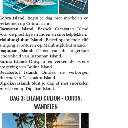
Cobra Island:
Begin je dag met snorkelen en
verkennen op Cobra Island.
Cacayatan Island:
Bezoek Cacayatan Island
voor de prachtige stranden en snorkelplekken.
Malubutglubut Island:
Beleef spannende cliff
jumping avonturen op Malubutglubut Island.
Inapupan Island:
Geniet van de ongerepte
schoonheid van Inapupan Island.
Bolina Island:
Ontspan en verken de serene
omgeving van Bolina Island.
Decabaitot Island:
Ontdek de verborgen
charme van Decabaitot Island.
Dipalian Island:
Sluit je dag af met snorkelen
en relaxen op Dipalian Island.
DAG 3: EILAND CULION - CORON,
WANDELEN