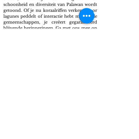
schoonheid en diversiteit van Palawan wordt
getoond. Of je nu koraalriffen verkent, door
lagunes peddelt of interactie hebt met lokale
gemeenschappen, je creëert gegarandeerd
blijvende herinneringen. Ga met ons mee op
een buitengewone reis en ontdek het beste
van El Nido en Coron met onze vakkundige
rondleidingen. Boek vandaag nog uw
expeditie en begin aan het avontuur van uw
leven!
BEKIJK BEOORDELINGEN
ONTVANG EEN OFFERTE VOOR
EEN GROEPSBOOT EXPEDITIE
PALAWAN
Choose a boat