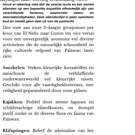
Houd er rekening mee dat de exacte route en het aantal
eilanden op een bepaalde expeditie afhankelijk zijn van
verschillende factoren, waaronder weers- en
zeeomstandigheden. Deze eilandenlijst is geen openbaar
bod en maakt geen deel uit van de opdracht.
Doe mee aan onze 3-daagse groepstour per
boot van El Nido naar Coron (en vice versa)
voor een onvergetelijk avontuur vol diverse
activiteiten die de natuurlijke schoonheid en
rijke culturele erfgoed van Palawan laten
zien:
Snorkelen:
Verken kleurrijke koraalriffen en
aanschouw de verbluffende
onderwaterwereld vol kleurrijke vissen.
Geschikt voor alle vaardigheidsniveaus, met
veiligheid gegarandeerd door onze gidsen.
Kajakken:
Peddel door serene lagunes en
schilderachtige eilandkusten, en dompel
jezelf onder in de diverse flora en fauna van
Palawan.
Klifspringen:
Beleef de adrenaline van het