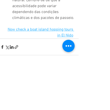
natural. Lembre-se de que a 
acessibilidade pode variar 
dependendo das condições 
climáticas e dos pacotes de passeio.
Now check a boat island hopping tours 
in El Nido
EL NIDO ISLAND HOPPING
EL NIDO PRIVATE TOURS
GROUP EXPEDITIONS EL NIDO CORON
PRIVATE EXPEDITIONS EL NIDO
EL NIDO PRIVATE SUNSET CRUISE
EL NIDO TIPS