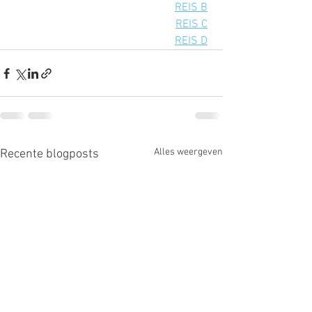
REIS B
REIS C
REIS D
Alles weergeven
Recente blogposts